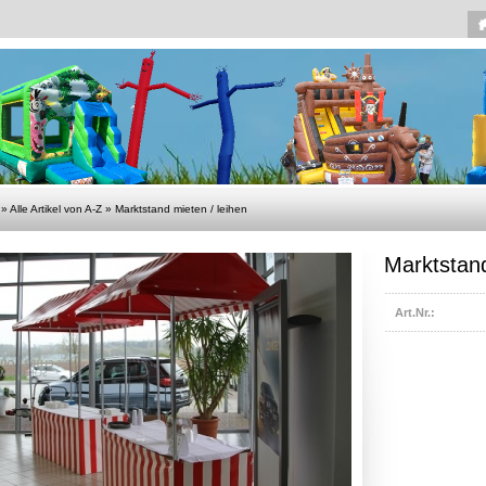
»
Alle Artikel von A-Z
»
Marktstand mieten / leihen
Marktstand
Art.Nr.: